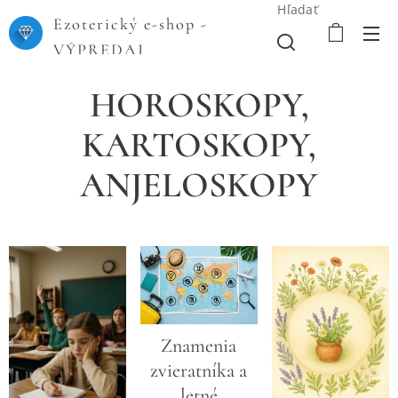
Hľadať
Ezoterický e-shop -
VÝPREDAJ
HOROSKOPY,
KARTOSKOPY,
ANJELOSKOPY
Znamenia
zvieratníka a
letné