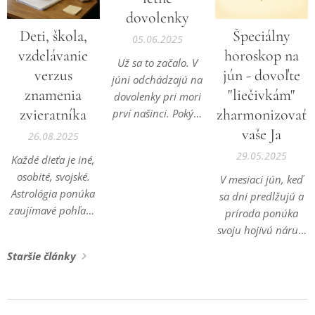
dovolenky
Deti, škola,
Špeciálny
05.06.2025
vzdelávanie
horoskop na
Už sa to začalo. V
verzus
jún - dovoľte
júni odchádzajú na
znamenia
"liečivkám"
dovolenky pri mori
zvieratníka
zharmonizovať
prví našinci. Pokým
na jar dominuje
vaše Ja
26.08.2025
Turecko, Tunisko,
29.05.2025
Každé dieťa je iné,
Egypt alebo Cyprus,
osobité, svojské.
V mesiaci jún, keď
od júla preberá
Astrológia ponúka
sa dni predlžujú a
štafetu návštevnosti
zaujímavé pohľady
príroda ponúka
Chorvátsko, Grécko,
na to, ako
svoju hojivú náruč,
Taliansko či
znamenie
prichádza čas
Španielsko.
Staršie články
zverokruhu
spojiť sa s jej
ovplyvňuje jeho
múdrosťou.
učenie, školské
Každému znameniu
výsledky, sociálne
tentoraz prinášame