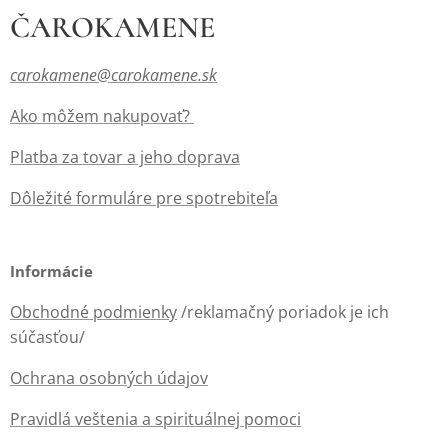
správanie i
ČAROKAMENE
nielen astrologické
smerovanie v
vhľady, ale aj
dospelosti. V
liečivú bylinku,
carokamene@carokamene.sk
nasledujúcom
ktorá posilní jeho
prehľade nájdete
Ako môžem nakupovať?
energiu, vnesie
podrobné
rovnováhu do
Platba za tovar a jeho doprava
charakteristiky
života a podporí
všetkých dvanástich
jeho duchovný i
Dôležité formuláre pre spotrebiteľa
znamení zodiaku,
telesný rast.
ktoré vám
odpovedia na
Informácie
otázku, ako
pristupovať k
Obchodné podmienky
/reklamačný poriadok je ich
deťom pri...
súčasťou/
Ochrana osobných údajov
Pravidlá veštenia a spirituálnej pomoci