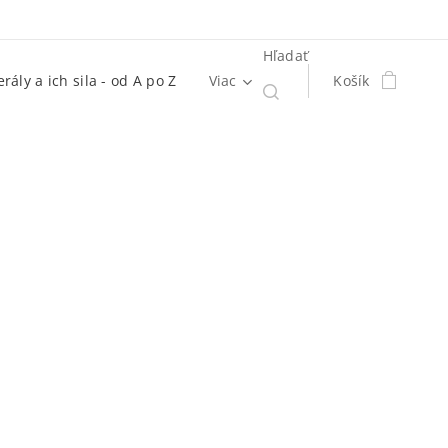
Hľadať
rály a ich sila - od A po Z
Viac
Košík