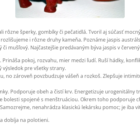
li rôzne šperky, gombíky či pečatidlá. Tvoril aj súčasť mocn
 rozlišujeme i rôzne druhy kameňa. Poznáme jaspis austrálsk
ý či mušľový. Najčastejšie predávaným býva jaspis v červen
 Prináša pokoj, rozvahu, mier medzi ľudí. Ruší hádky, konfl
 výsledok pre všetky strany.
itu, no zároveň povzbudzuje vášeň a rozkoš. Zlepšuje intim
y. Podporuje obeh a čistí krv. Energetizuje urogenitálny tra
uje bolesti spojené s menštruáciou. Okrem toho podporuje ch
mii. Samozrejme, nenahrádza klasickú lekársku pomoc; je iba
a dobíja na polotieni.