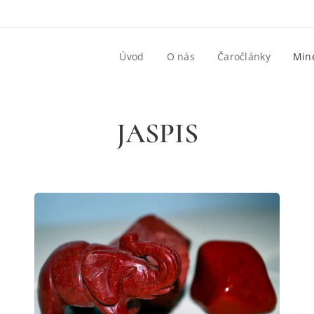
Úvod
O nás
Čaročlánky
Mine
JASPIS