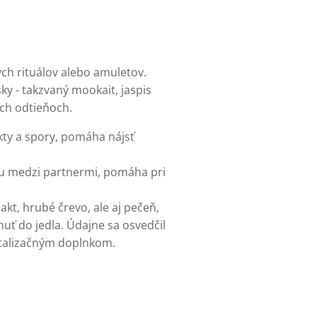
ých rituálov alebo amuletov.
y - takzvaný mookait, jaspis
ých odtieňoch.
ikty a spory, pomáha nájsť
itu medzi partnermi, pomáha pri
kt, hrubé črevo, ale aj pečeň,
uť do jedla. Údajne sa osvedčil
 vitalizačným doplnkom.