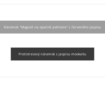
Náramok "Magnet na opačné pohlavie" z červeného jaspisu
Protistresový náramok z jaspisu mookaitu