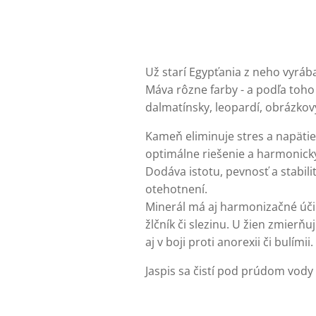
Už starí Egypťania z neho vyrába
Máva rôzne farby - a podľa toho
dalmatínsky, leopardí, obrázkov
Kameň eliminuje stres a napätie.
optimálne riešenie a harmonický
Dodáva istotu, pevnosť a stabil
otehotnení.
Minerál má aj harmonizačné účink
žlčník či slezinu. U žien zmierň
aj v boji proti anorexii či bulí
Jaspis sa čistí pod prúdom vody 