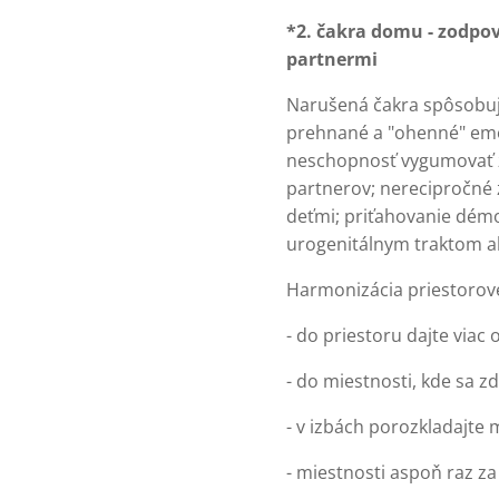
*2. čakra domu - zodpo
partnermi
Narušená čakra spôsobuje
prehnané a "ohenné" emóci
neschopnosť vygumovať z 
partnerov; nerecipročné 
deťmi; priťahovanie démo
urogenitálnym traktom a
Harmonizácia priestorove
- do priestoru dajte viac 
- do miestnosti, kde sa z
- v izbách porozkladajte 
- miestnosti aspoň raz za