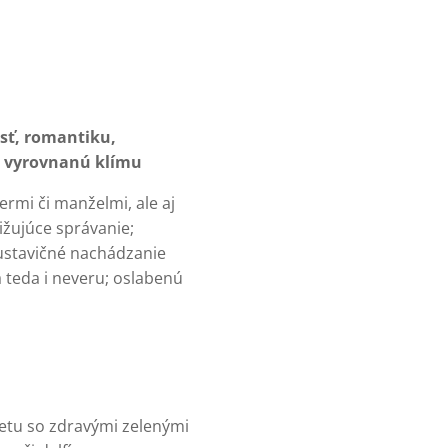
sť, romantiku,
 a vyrovnanú klímu
rmi či manželmi, ale aj
ižujúce správanie;
 ustavičné nachádzanie
 teda i neveru; oslabenú
apetu so zdravými zelenými