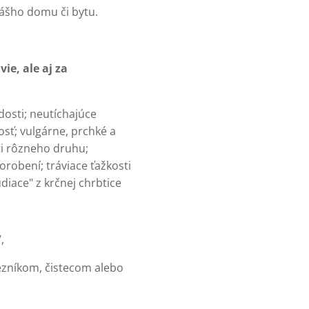
vášho domu či bytu.
ie, ale aj za
dosti; neutíchajúce
osť; vulgárne, prchké a
ti rôzneho druhu;
orobení; tráviace ťažkosti
diace" z krčnej chrbtice
,
lezníkom, čistecom alebo