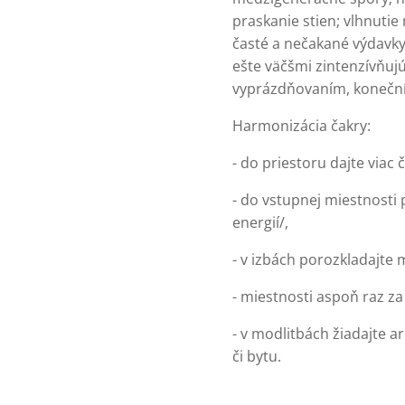
praskanie stien; vlhnuti
časté a nečakané výdavky
ešte väčšmi zintenzívňuj
vyprázdňovaním, konečn
Harmonizácia čakry:
- do priestoru dajte viac 
- do vstupnej miestnosti
energií/,
- v izbách porozkladajte 
- miestnosti aspoň raz za
- v modlitbách žiadajte a
či bytu.