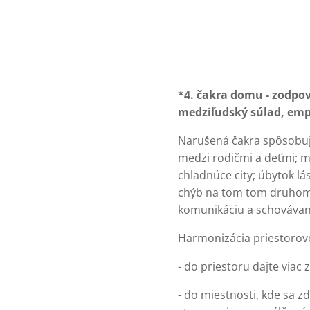
*4. čakra domu - zodpo
medziľudský súlad, empa
Narušená čakra spôsobuje
medzi rodičmi a deťmi; m
chladnúce city; úbytok l
chýb na tom tom druhom; 
komunikáciu a schovávani
Harmonizácia priestorove
- do priestoru dajte viac 
- do miestnosti, kde sa z