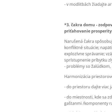
- v modlitbách žiadajte a
*3. čakra domu - zodpove
priťahovanie prosperity
Narušená čakra spôsobuje:
konfliktné situácie; napä
explozívne správanie; vz
sprístupnenie príbytku zlý
- problémy so žalúdkom, ž
Harmonizácia priestorove
- do priestoru dajte viac j
- do miestnosti, kde sa z
gaštanmi /komponenty ra