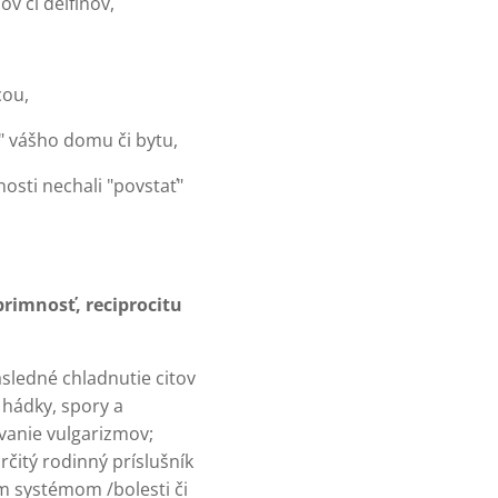
v či delfínov,
cou,
" vášho domu či bytu,
osti nechali "povstať"
rimnosť, reciprocitu
sledné chladnutie citov
 hádky, spory a
vanie vulgarizmov;
čitý rodinný príslušník
ým systémom /bolesti či