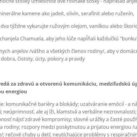
očné stolíky umiestnite dve rovnaké sošky - napríklad anjelo
inerálne kamene ako jadeit, olivín, serafinit alebo ruženín,
a dva týždne vykurujte ružovým olejom, vanilkou alebo škori
archanjela Chamuela, aby jeho lúče napĺňali každučkú "bunku
nych anjelov /vášho a všetkých členov rodiny/, aby v domácn
, dobra, čistoty, úcty, pokory a pravdy
vedá za zdravú a otvorenú komunikáciu, medziľudskú úp
ou energiou
: komunikačné bariéry a blokády; uzatváranie emócií - a ná
neúprimnosť, ale aj lži, klamstvá a verbálne nezrovnalosti;
osť nájsť zdravé kompromisy; slovné urážky a časté použí
a rodiny; rozpory medzi poskytnutou a prijatou energiou /ur
e/; rečové chyby u detí; neutíchajúce problémy s respiračn