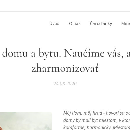
Úvod
O nás
Čaročlánky
Mine
 domu a bytu. Naučíme vás, a
zharmonizovať
24.08.2020
Môj dom, môj hrad - hovorí sa o
domy by mali byť miestom, v kto
komfortne, harmonicky. Miestom