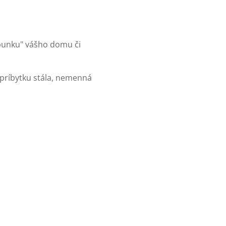
 "bunku" vášho domu či
 príbytku stála, nemenná