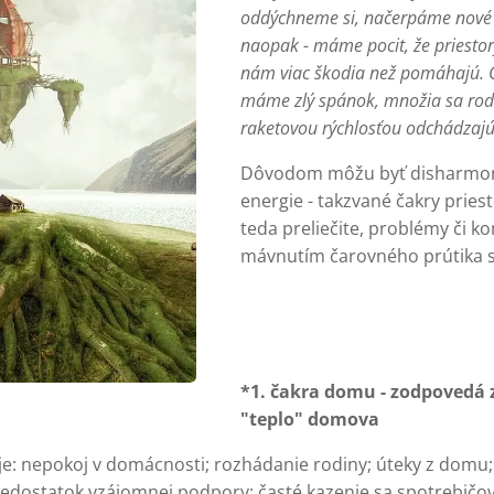
oddýchneme si, načerpáme nové si
naopak - máme pocit, že priestor
nám viac škodia než pomáhajú. C
máme zlý spánok, množia sa rod
raketovou rýchlosťou odchádzajú
Dôvodom môžu byť disharmon
energie - takzvané čakry pries
teda preliečite, problémy či k
mávnutím čarovného prútika st
*1. čakra domu - zodpovedá z
"teplo" domova
: nepokoj v domácnosti; rozhádanie rodiny; úteky z domu; 
edostatok vzájomnej podpory; časté kazenie sa spotrebičov