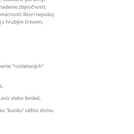
omadenie zbytočností;
omácností /ktorí nepokoj
aj s hrubým črevom,
enie "rozlietaných"
s,
aníz alebo fenikel,
dučkú "bunku" vášho domu