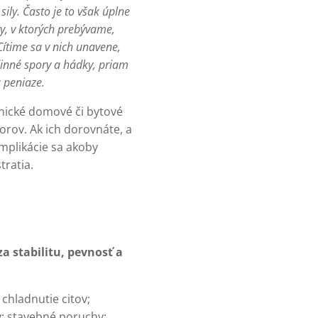
ly. Často je to však úplne
y, v ktorých prebývame,
ítime sa v nich unavene,
inné spory a hádky, priam
 peniaze.
ické domové či bytové
torov. Ak ich dorovnáte, a
omplikácie sa akoby
ratia.
a stabilitu, pevnosť a
chladnutie citov;
; stavebné poruchy;