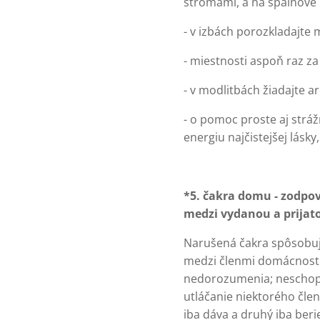
stromami, a na spálňové n
- v izbách porozkladajte m
- miestnosti aspoň raz z
- v modlitbách žiadajte 
- o pomoc proste aj stráž
energiu najčistejšej lásky
*5. čakra domu - zodpo
medzi vydanou a prijat
Narušená čakra spôsobuje
medzi členmi domácnosti; 
nedorozumenia; neschopn
utláčanie niektorého člen
iba dáva a druhý iba beri