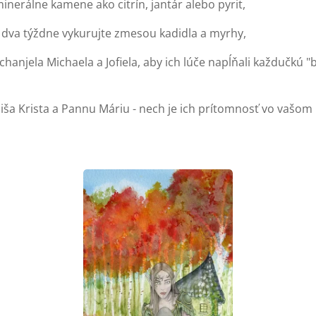
minerálne kamene ako citrín, jantár alebo pyrit,
a dva týždne vykurujte zmesou kadidla a myrhy,
rchanjela Michaela a Jofiela, aby ich lúče napĺňali každučkú
žiša Krista a Pannu Máriu - nech je ich prítomnosť vo vašom