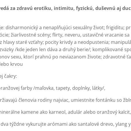
vedá za zdravú erotiku, intimitu, fyzickú, duševnú aj 
: disharmonický a nenaplňujúci sexuálny život; frigiditu; 
e; žiarlivostné scény; flirty, neveru, ustavičné vracanie sa
hlavy staré vzťahy; pocity krivdy a neodpustenia; manipul
zväzky /kde jeden len dáva a druhý berie/; komplikované sp
nov sexu, ktorí prahnú po neviazanom živote; zdravotné ťa
lebo krvou
j čakry:
oranžovej farby /maľovka, tapety, doplnky, látky/,
držiavajú členovia rodiny najviac, umiestnite fontánku so ž
minerálne kamene ako karneol, adulár alebo oranžový kalcit,
 dva týždne vykurujte arómami ako santalové drevo, ylang y