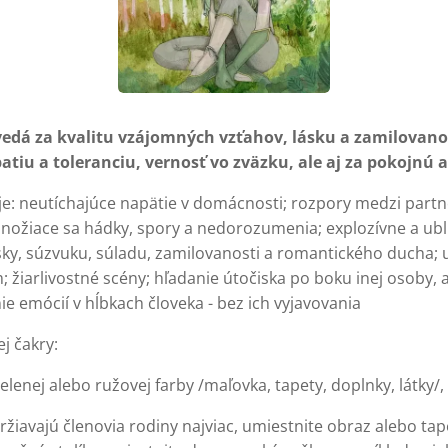
vedá za kvalitu vzájomných vzťahov, lásku a zamilovano
tiu a toleranciu, vernosť vo zväzku, ale aj za pokojnú
: neutíchajúce napätie v domácnosti; rozpory medzi partne
nožiace sa hádky, spory a nedorozumenia; explozívne a ubl
ásky, súzvuku, súladu, zamilovanosti a romantického ducha;
žiarlivostné scény; hľadanie útočiska po boku inej osoby, a
e emócií v hĺbkach človeka - bez ich vyjavovania
j čakry:
zelenej alebo ružovej farby /maľovka, tapety, doplnky, látky/,
držiavajú členovia rodiny najviac, umiestnite obraz alebo t