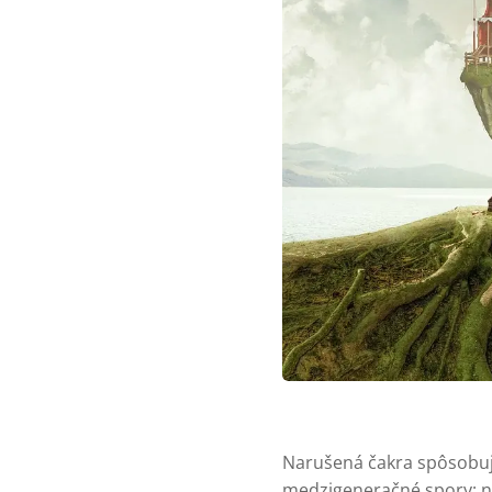
Narušená čakra spôsobuje
medzigeneračné spory; n