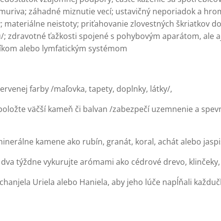
e muriva; záhadné miznutie vecí; ustavičný neporiadok a hr
; materiálne neistoty; priťahovanie zlovestných škriatkov d
ú/; zdravotné ťažkosti spojené s pohybovým aparátom, ale 
íkom alebo lymfatickým systémom
červenej farby /maľovka, tapety, doplnky, látky/,
 položte väčší kameň či balvan /zabezpečí uzemnenie a spevn
minerálne kamene ako rubín, granát, koral, achát alebo jaspi
 dva týždne vykurujte arómami ako cédrové drevo, klinčeky, 
rchanjela Uriela alebo Haniela, aby jeho lúče napĺňali kaž