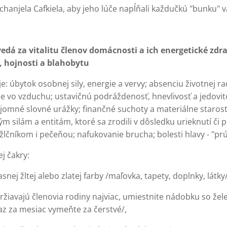
rchanjela Cafkiela, aby jeho lúče napĺňali každučkú "bunku" 
dá za vitalitu členov domácnosti a ich energetické zdrav
, hojnosti a blahobytu
 úbytok osobnej sily, energie a vervy; absenciu životnej ra
tie vo vzduchu; ustavičnú podráždenosť, hnevlivosť a jedovit
ájomné slovné urážky; finančné suchoty a materiálne staros
m silám a entitám, ktoré sa zrodili v dôsledku urieknutí či p
lčníkom i pečeňou; nafukovanie brucha; bolesti hlavy - "prú
j čakry:
asnej žltej alebo zlatej farby /maľovka, tapety, doplnky, látky/
držiavajú členovia rodiny najviac, umiestnite nádobku so že
z za mesiac vymeňte za čerstvé/,