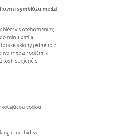
duchovnú symbiózu medzi
problémy s otehotnením;
 do minulosti a
átorské sklony jedného z
ojivo medzi rodičmi a
žkosti spojené s
blnkotajúcou vodou,
lang či orchidea,