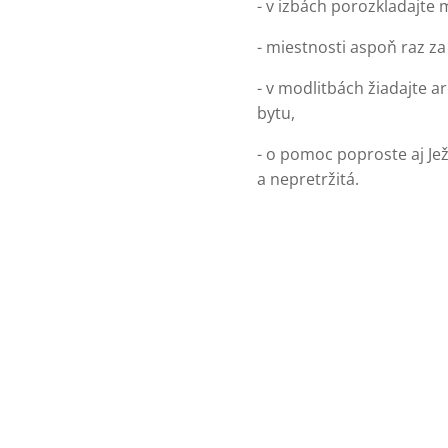
- v izbách porozkladajte 
- miestnosti aspoň raz z
- v modlitbách žiadajte a
bytu,
- o pomoc poproste aj Je
a nepretržitá.