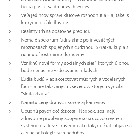
túžba púšťať sa do nových výziev.
Veľa jedincov spraví kľúčové rozhodnutia – aj také, s
ktorými otáľali dlhý čas.
Realitný trh sa opätovne prebudí.
Nemalé spektrum ľudí siahne po investičných
možnostiach spojených s cudzinou. Skrátka, kúpia si
nehnuteľnosť mimo domoviny.
Vzniknú nové formy sociálnych sietí, ktorých úlohou
bude nenásilné vzdelávanie mladých.
Ľudia budú viac akceptovať múdrych a vzdelaných
ľudí – a nie takzvaných vševedov, ktorých vyučila
"škola života".
Narastú ceny drahých kovov aj kameňov.
Ubudnú psychické ťažkosti. Naopak, zosilnejú
zdravotné problémy spojené so srdcovo-cievnym
systémom a tiež s trávením ako takým. Žiaľ, objaví sa
aj viac onkologických neduhov.