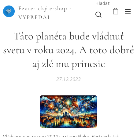
Hľadať
Ezoterický e-shop -
VÝPREDAJ
Táto planéta bude vládnuť
svetu v roku 2024. A toto dobré
aj zlé mu prinesie
27.12.2023
Vládcom nad rokom 2024 sa stane Slnko. Vystrieda tak