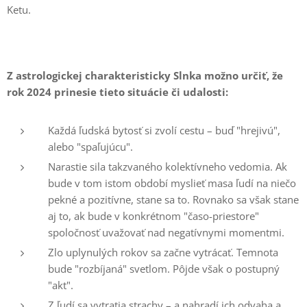
Ketu.
Z astrologickej charakteristicky Slnka možno určiť, že
rok 2024 prinesie tieto situácie či udalosti:
Každá ľudská bytosť si zvolí cestu – buď "hrejivú",
alebo "spaľujúcu".
Narastie sila takzvaného kolektívneho vedomia. Ak
bude v tom istom období myslieť masa ľudí na niečo
pekné a pozitívne, stane sa to. Rovnako sa však stane
aj to, ak bude v konkrétnom "časo-priestore"
spoločnosť uvažovať nad negatívnymi momentmi.
Zlo uplynulých rokov sa začne vytrácať. Temnota
bude "rozbíjaná" svetlom. Pôjde však o postupný
"akt".
Z ľudí sa vytratia strachy – a nahradí ich odvaha a