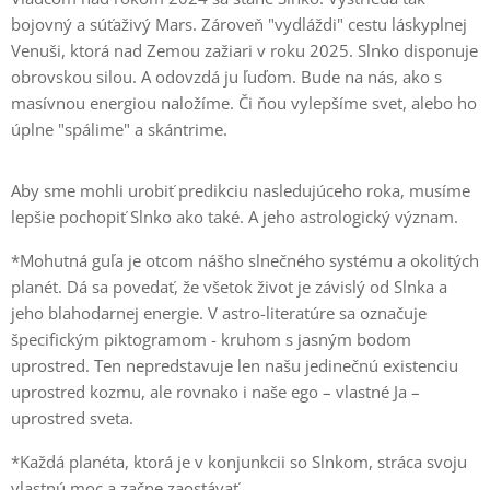
bojovný a súťaživý Mars. Zároveň "vydláždi" cestu láskyplnej
Venuši, ktorá nad Zemou zažiari v roku 2025. Slnko disponuje
obrovskou silou. A odovzdá ju ľuďom. Bude na nás, ako s
masívnou energiou naložíme. Či ňou vylepšíme svet, alebo ho
úplne "spálime" a skántrime.
Aby sme mohli urobiť predikciu nasledujúceho roka, musíme
lepšie pochopiť Slnko ako také. A jeho astrologický význam.
*Mohutná guľa je otcom nášho slnečného systému a okolitých
planét. Dá sa povedať, že všetok život je závislý od Slnka a
jeho blahodarnej energie. V astro-literatúre sa označuje
špecifickým piktogramom - kruhom s jasným bodom
uprostred. Ten nepredstavuje len našu jedinečnú existenciu
uprostred kozmu, ale rovnako i naše ego – vlastné Ja –
uprostred sveta.
*Každá planéta, ktorá je v konjunkcii so Slnkom, stráca svoju
vlastnú moc a začne zaostávať.