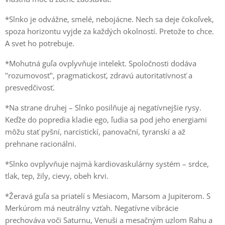
*Slnko je odvážne, smelé, nebojácne. Nech sa deje čokoľvek,
spoza horizontu vyjde za každých okolností. Pretože to chce.
A svet ho potrebuje.
*Mohutná guľa ovplyvňuje intelekt. Spoločnosti dodáva
"rozumovosť", pragmatickosť, zdravú autoritatívnosť a
presvedčivosť.
*Na strane druhej – Slnko posilňuje aj negatívnejšie rysy.
Keďže do popredia kladie ego, ľudia sa pod jeho energiami
môžu stať pyšní, narcistickí, panovační, tyranskí a až
prehnane racionálni.
*Slnko ovplyvňuje najmä kardiovaskulárny systém – srdce,
tlak, tep, žily, cievy, obeh krvi.
*Žeravá guľa sa priatelí s Mesiacom, Marsom a Jupiterom. S
Merkúrom má neutrálny vzťah. Negatívne vibrácie
prechováva voči Saturnu, Venuši a mesačným uzlom Rahu a