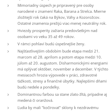
Mimoriadny úspech je pripravený pre osoby
narodené v znamení Raka, Barana a Strelca. Mierne
zložitejší rok čaká na Býkov, Váhy a Kozorožcov.
Ostatné znamenia prežijú viac-menej neutrálny rok.
Hviezdy prosperity zažiaria predovšetkým nad
osobami vo veku 35 až 49 rokov.
V rámci pohlaví budú úspešnejšie ženy.
Najšťastlivejším obdobím bude etapa medzi 21.
marcom až 28. aprílom a potom etapa medzi 10.
júlom až 20. augustom. Disharmonickými energiami
má oplývať október, november a december. V týchto
mesiacoch hrozia výpovede v práci, zdravotné
ťažkosti, stresy a finančné úbytky. Najlepšími dňami
budú nedele a pondelky.
Dominantnou farbou sa stane zlato-žltá, prípadne aj
medená či oranžová.
Ľudia by mali "kočírovať" sklony k nezdravému