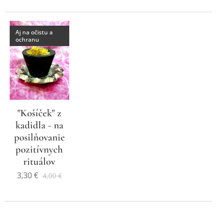
Aj na očistu a
ochranu
"Košíček" z
kadidla - na
posilňovanie
pozitívnych
rituálov
3,30
€
4,00
€