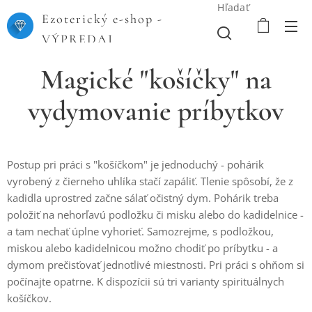
Hľadať
Ezoterický e-shop -
VÝPREDAJ
Magické "košíčky" na
vydymovanie príbytkov
Postup pri práci s "košíčkom" je jednoduchý - pohárik
vyrobený z čierneho uhlíka stačí zapáliť. Tlenie spôsobí, že z
kadidla uprostred začne sálať očistný dym. Pohárik treba
položiť na nehorľavú podložku či misku alebo do kadidelnice -
a tam nechať úplne vyhorieť. Samozrejme, s podložkou,
miskou alebo kadidelnicou možno chodiť po príbytku - a
dymom prečisťovať jednotlivé miestnosti. Pri práci s ohňom si
počínajte opatrne. K dispozícii sú tri varianty spirituálnych
košíčkov.