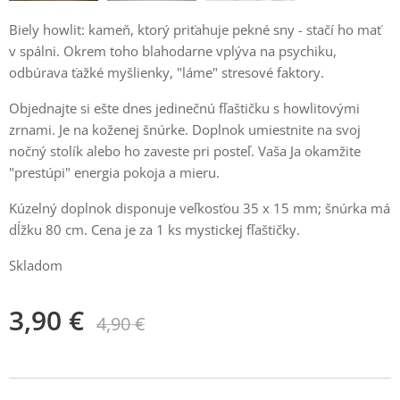
Biely howlit: kameň, ktorý priťahuje pekné sny - stačí ho mať
v spálni. Okrem toho blahodarne vplýva na psychiku,
odbúrava ťažké myšlienky, "láme" stresové faktory.
Objednajte si ešte dnes jedinečnú fľaštičku s howlitovými
zrnami. Je na koženej šnúrke. Doplnok umiestnite na svoj
nočný stolík alebo ho zaveste pri posteľ. Vaša Ja okamžite
"prestúpi" energia pokoja a mieru.
Kúzelný doplnok disponuje veľkosťou 35 x 15 mm; šnúrka má
dĺžku 80 cm. Cena je za 1 ks mystickej fľaštičky.
Skladom
3,90
€
4,90
€