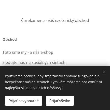
Čarokamene - váš ezoterický obchod
Obchod
Toto sme my - a náš e-shop
Sledujte nás na sociálnych sieťach
Používame cookies, aby sme zaistili správne fungovanie a
bezpečnosť našich stránok. Tým vám môžeme poskytnúť tú
Vytvorené službou
Webnode
Cookies
najlepšiu skúsenosť z ich návštevy.
Vypredané
Prijať nevyhnutné
Prijať všetko