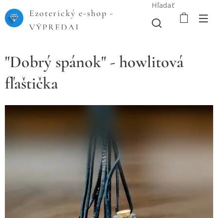
Hľadať
Ezoterický e-shop -
VÝPREDAJ
"Dobrý spánok" - howlitová
fľaštička