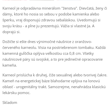
Karneol je odpradávna minerálom "ženstva". Dievčatá, ženy či
dámy, ktoré ho nosia so sebou v podobe kamienka alebo
šperku, vraj disponujú zdravou sebaláskou. Uvedomujú si
svoju krásu - a plne ju prezentujú. Vážia si vlastné Ja. A
doprajú si.
Dožičte si ešte dnes výnimočné náušnice z oranžovo-
červeného karneolu. Visia na postriebrenom tombaku. Každá
kamenná guľôčka oplýva veľkosťou cca 0,8 cm. Všetky
náušnicové páry sú svojské, a to pre jedinečné opracovanie
kameňa.
Karneol prislúcha k druhej, čiže sexuálnej alebo tvorivej čakre.
Kameň na energetickej báze blahodarne vplýva na lonovú
oblasť - urogenitálny trakt. Samozrejme, nenahrádza klasickú
lekársku pomoc.
Skladom