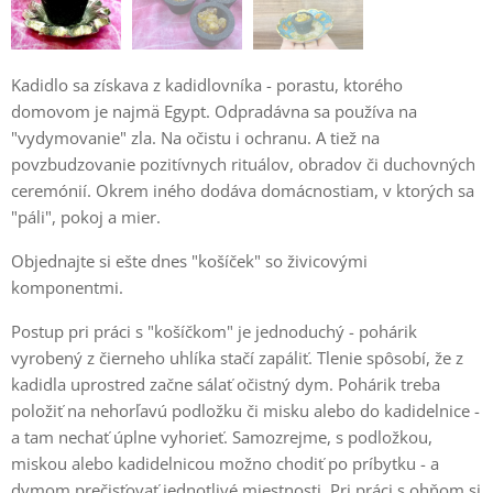
Kadidlo sa získava z kadidlovníka - porastu, ktorého
domovom je najmä Egypt. Odpradávna sa používa na
"vydymovanie" zla. Na očistu i ochranu. A tiež na
povzbudzovanie pozitívnych rituálov, obradov či duchovných
ceremónií. Okrem iného dodáva domácnostiam, v ktorých sa
"páli", pokoj a mier.
Objednajte si ešte dnes "košíček" so živicovými
komponentmi.
Postup pri práci s "košíčkom" je jednoduchý - pohárik
vyrobený z čierneho uhlíka stačí zapáliť. Tlenie spôsobí, že z
kadidla uprostred začne sálať očistný dym. Pohárik treba
položiť na nehorľavú podložku či misku alebo do kadidelnice -
a tam nechať úplne vyhorieť. Samozrejme, s podložkou,
miskou alebo kadidelnicou možno chodiť po príbytku - a
dymom prečisťovať jednotlivé miestnosti. Pri práci s ohňom si