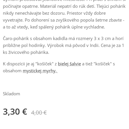
počínajte opatrne. Materiál nepatrí do rúk detí. Tlejúci pohárik
nikdy nenechávajte bez dozoru. Priestor vždy dobre
vyvetrajte. Po dohorení sa zvyškového popola šetrne zbavte -
a to až vtedy, keď spálený pohárik úplne vychladne.
Čaro-pohárik s obsahom kadidla má rozmery 3 x 3 cm a horí
približne pol hodinky. Výrobok má pôvod v Indii. Cena je za 1
ks živicového pohárika.
K dispozícii je aj "košíček" z
bielej šalvie
a tiež "košíček" s
obsahom
mystickej myrhy.
Skladom
3,30
€
4,00
€