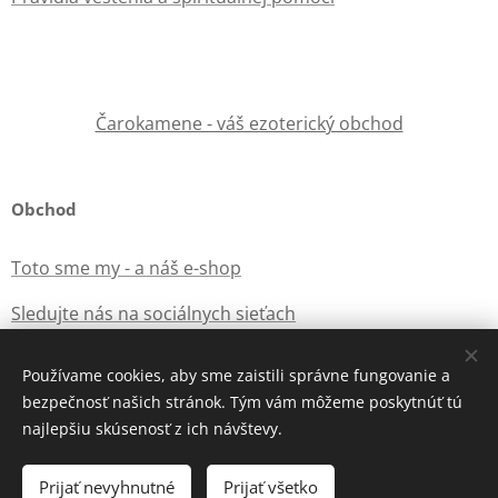
Čarokamene - váš ezoterický obchod
Obchod
Toto sme my - a náš e-shop
Sledujte nás na sociálnych sieťach
Používame cookies, aby sme zaistili správne fungovanie a
bezpečnosť našich stránok. Tým vám môžeme poskytnúť tú
Vytvorené službou
Webnode
Cookies
najlepšiu skúsenosť z ich návštevy.
Do košíka
Prijať nevyhnutné
Prijať všetko