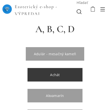
Hľadať
Ezoterický e-shop -
VÝPREDAJ
A, B, C, D
Adulár - mesačný kameň
Achát
Akvamarín