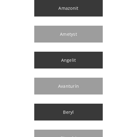
Amazonit
Ametyst
Angelit
Avanturín
Beryl