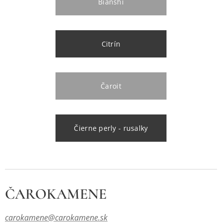
Bianshi
Citrín
Čaroit
Čierne perly - rusalky
ČAROKAMENE
carokamene@carokamene.sk