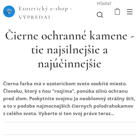
Hľadať
Ezoterický e-shop -
VÝPREDAJ
Čierne ochranné kamene -
tie najsilnejšie a
najúčinnejšie
Čierna farba má v ezoterickom svete osobité miesto.
Človeku, ktorý s ňou "rozjíma", ponúka silnú ochranu
pred zlom. Poskytnite svojmu Ja neoblomný strážny štít,
a to v podobe najmocnejších čiernych polodrahokamov
z celého sveta. Vyberte si ten svoj práve teraz...