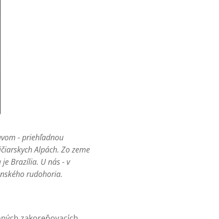
avom - priehľadnou
ajčiarskych Alpách. Zo zeme
 Brazília. U nás - v
enského rudohoria.
vaných zakoreňovacích