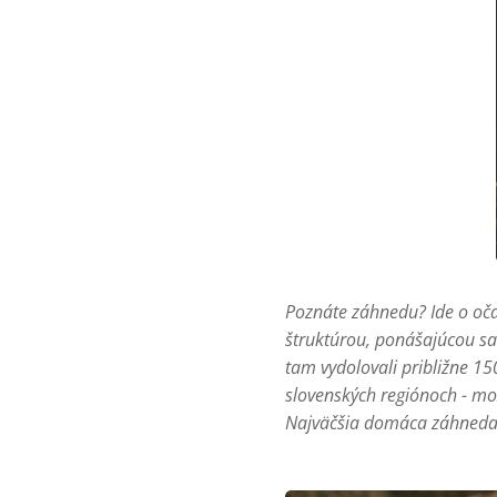
Poznáte záhnedu? Ide o oč
štruktúrou, ponášajúcou sa 
tam vydolovali približne 1
slovenských regiónoch - mo
Najväčšia domáca záhneda p