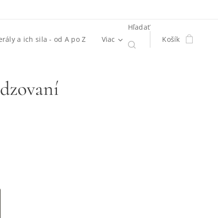
Hľadať
rály a ich sila - od A po Z
Viac
Košík
adzovaní