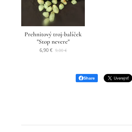
Prehnitový troj-balíček
"Stop nevere"
6,90
€
9,00
€
Share