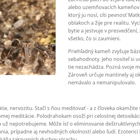
alebo uzemňovacích kameňov. 
ktorý ju nosí, cíti pevnosť Mat
oblakoch a žije pre realitu. V
bytie a jestvuje v presvedčení
všetko, čo si zaumieni.
Priehľadný kameň zvyšuje bázu
sebahodnoty. Jeho nositeľ si u
tie nezachádza. Pozná svoje mo
Zároveň určuje mantinely aj o
nemávalo a nemanipulovalo.
tie, nervozitu. Stačí s ňou meditovať - a z človeka okamžit
ej meditácie. Polodrahokam osoží pri celostnej detoxikácii 
o už nepotrebujeme. Môže ísť o eliminovanie deštruktívnych
a, prípadne aj nevhodných okolností alebo ľudí. Ezoterici h
háňa takzvaných duchov strachu.