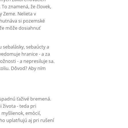
To znamená, že človek,
ky Zeme. Nelieta v
ychutnáva si pozemské
, že môže dosiahnuť
 sebalásky, sebaúcty a
vedomuje hranice - a za
žnosti - a nepresiluje sa.
koliu. Dôvod? Aby ním
e spadnú ťaživé bremená.
života - teda pri
 myšlienok, emócií,
o uplatňujú aj pri rušení