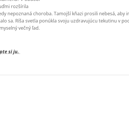
uďmi rozšírila
tedy nepoznaná choroba. Tamojší kňazi prosili nebesá, aby i
stalo sa. Ríša svetla ponúkla svoju uzdravujúcu tekutinu v p
omyselný večný ľad.
te si ju.