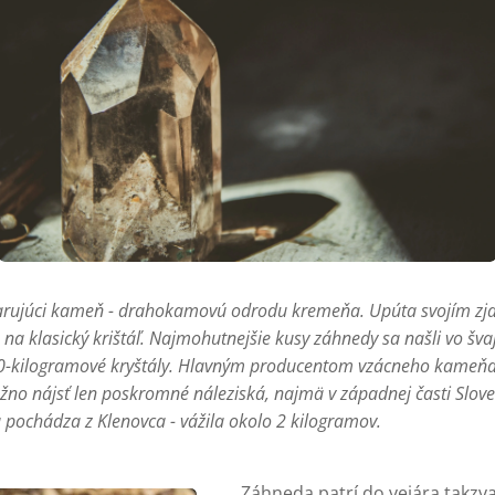
arujúci kameň - drahokamovú odrodu kremeňa. Upúta svojím zj
na klasický krištáľ. Najmohutnejšie kusy záhnedy sa našli vo šv
50-kilogramové kryštály. Hlavným producentom vzácneho kameňa je
žno nájsť len poskromné náleziská, najmä v západnej časti Slov
ochádza z Klenovca - vážila okolo 2 kilogramov.
Záhneda patrí do vejára takz