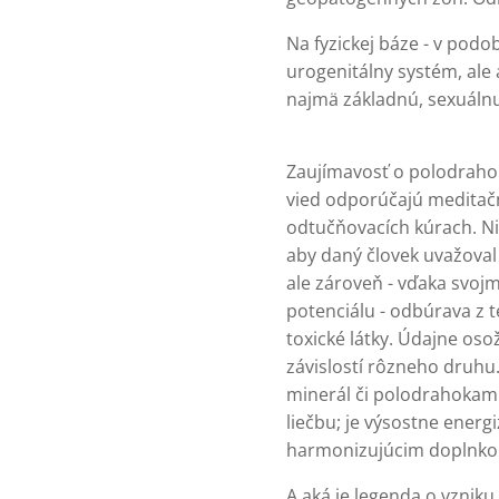
Na fyzickej báze - v pod
urogenitálny systém, ale 
najmä základnú, sexuáln
Zaujímavosť o polodrahok
vied odporúčajú meditač
odtučňovacích kúrach. Ni
aby daný človek uvažoval p
ale zároveň - vďaka svo
potenciálu - odbúrava z te
toxické látky. Údajne osož
závislostí rôzneho druhu
minerál či polodrahokam
liečbu; je výsostne energ
harmonizujúcim doplnk
A aká je legenda o vznik