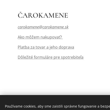
ČAROKAMENE
carokamene@carokamene.sk
Ako môžem nakupovať?
Platba za tovar a jeho doprava
Dôležité formuláre pre spotrebiteľa
Používame cookies, aby sme zaistili správne fungovanie a bezp