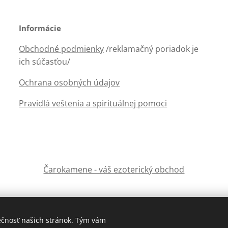
Informácie
Obchodné podmienky
/reklamačný poriadok je
ich súčasťou/
Ochrana osobných údajov
Pravidlá veštenia a spirituálnej pomoci
Čarokamene - váš ezoterický obchod
ečnosť našich stránok. Tým vám