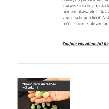
staroveku sa vraj medzi ľ
neidentifikovateľná, dov
vodu - schopnú liečiť. A 
tečúcej forme, ale ako p
Zaujala vás záhneda? Kúp
Ochrana pred kučeravými
myšlienkami