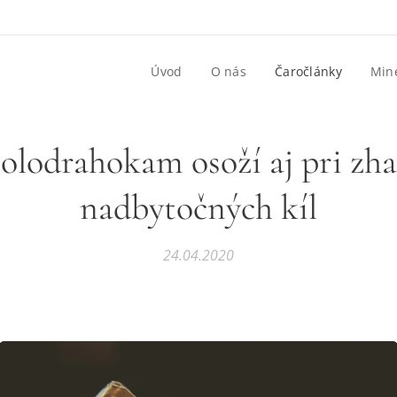
Úvod
O nás
Čaročlánky
Mine
olodrahokam osoží aj pri zh
nadbytočných kíl
24.04.2020