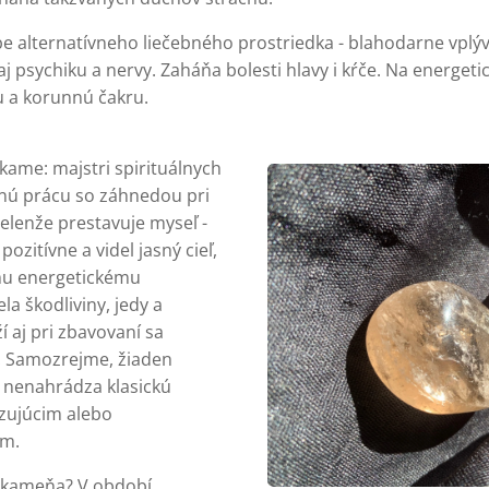
obe alternatívneho liečebného prostriedka - blahodarne vplý
aj psychiku a nervy. Zaháňa bolesti hlavy i kŕče. Na energet
u a korunnú čakru.
ame: majstri spirituálnych
nú prácu so záhnedou pri
elenže prestavuje myseľ -
ozitívne a videl jasný cieľ,
jmu energetickému
la škodliviny, jedy a
í aj pri zbavovaní sa
. Samozrejme, žiaden
 nenahrádza klasickú
izujúcim alebo
om.
u kameňa? V období