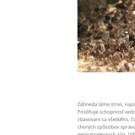
Záhneda láme stres, napä
Posilňuje schopnosť vedom
zbavovaní sa všetkého, č
chorých spôsobov správani
geopatogénnych zón. Od