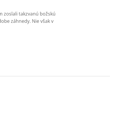
m zoslali takzvanú božskú
odobe záhnedy. Nie však v