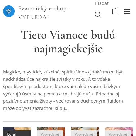
Hľadať
Ezoterický e-shop -
VÝPREDAJ
Tieto Vianoce budú
najmagickejšie
Magické, mystické, kúzelné, spirituálne - aj také môžu byť
nadchádzajúce najkrajšie sviatky v roku. A to vďaka
špecifickým produktom, ktoré vám alebo vašim blízkym
vyčarujú úsmev na perách a rozihrajú dušu. Prípadne aj
pozitívne zmenia životy - veď tovar s duchovným fluidom
môže oplývať zázračnou silou...
Koral
Vypredané
Vypredané
Vypredané