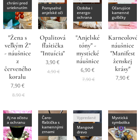
chráni pred
urieknutím
Pomyselné
Ozdoba i
Očarujúce
anjelské oči
energo-
kamenné
ochrana
guľôčky
"Žena s
Opalitová
"Anjelské
Karneolové
veľkým Ž"
fľaštička
tóny" -
náušnice
- náušnice
"Intuícia"
mystické
"Manifest
z
náušnice
ženskej
3,90
€
červeného
krásy"
6,90
€
4,90
€
koralu
7,90
€
7,90
€
7,90
€
8,90
€
Aj na očistu
Čaro-
Vypredané
Mystická
a ochranu
fľaštička s
symbolika
kamennými
Mangové
zrnami
drevo