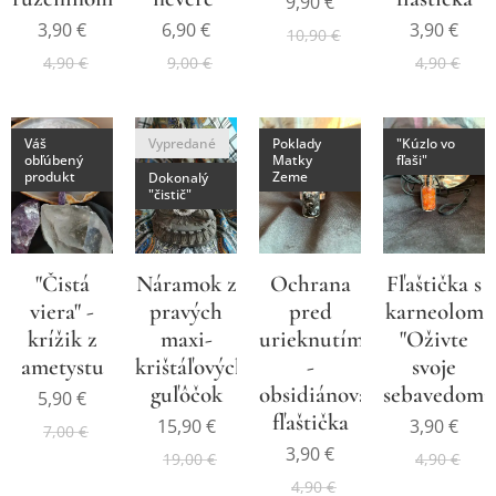
9,90
€
3,90
€
6,90
€
3,90
€
10,90
€
4,90
€
9,00
€
4,90
€
Váš
Vypredané
Poklady
"Kúzlo vo
obľúbený
Matky
fľaši"
produkt
Zeme
Dokonalý
"čistič"
"Čistá
Ochrana
Fľaštička s
Náramok z
viera" -
pred
karneolom
pravých
krížik z
urieknutím
"Oživte
maxi-
ametystu
-
svoje
krištáľových
obsidiánová
sebavedomi
guľôčok
5,90
€
fľaštička
3,90
€
15,90
€
7,00
€
3,90
€
4,90
€
19,00
€
4,90
€