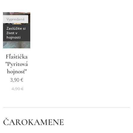
Vypredané
Zaslúžite si
život v
hojnosti
Fľaštička
"Pyritová
hojnosť"
3,90
€
4,90
€
ČAROKAMENE