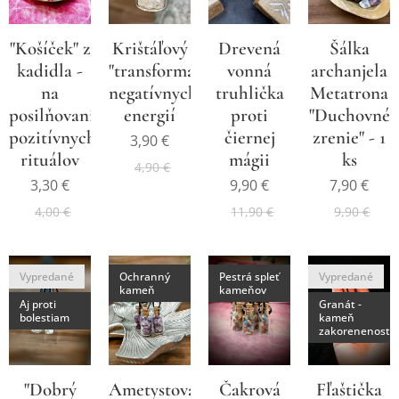
"Košíček" z
Krištáľový
Drevená
Šálka
kadidla -
"transformátor"
vonná
archanjela
na
negatívnych
truhlička
Metatrona
posilňovanie
energií
proti
"Duchovné
pozitívnych
čiernej
zrenie" - 1
3,90
€
rituálov
mágii
ks
4,90
€
3,30
€
9,90
€
7,90
€
4,00
€
11,90
€
9,90
€
Vypredané
Ochranný
Pestrá spleť
Vypredané
kameň
kameňov
Aj proti
Granát -
bolestiam
kameň
zakorenenosti
"Dobrý
Ametystová
Čakrová
Fľaštička