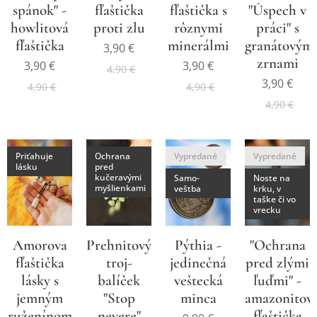
spánok" -
fľaštička
fľaštička s
"Úspech v
howlitová
proti zlu
rôznymi
práci" s
fľaštička
minerálmi
granátovým
3,90
€
zrnami
3,90
€
3,90
€
4,90
€
3,90
€
4,90
€
4,90
€
4,90
€
Priťahuje
Ochrana
Vypredané
Vypredané
lásku
pred
kučeravými
Samo-
Noste na
myšlienkami
veštba
krku, v
taške či vo
vrecku
Amorova
Prehnitový
Pýthia -
"Ochrana
fľaštička
troj-
jedinečná
pred zlými
lásky s
balíček
veštecká
ľuďmi" -
jemným
"Stop
minca
amazonitov
ruženínom
nevere"
fľaštička