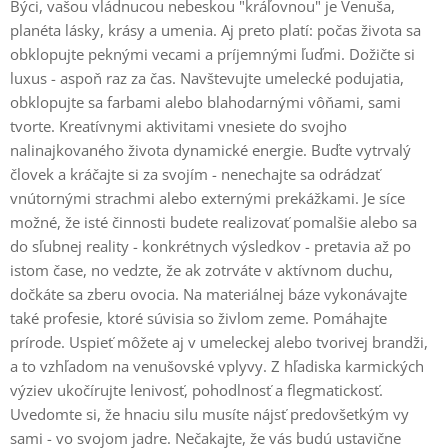
Býci, vašou vládnucou nebeskou "kráľovnou" je Venuša,
planéta lásky, krásy a umenia. Aj preto platí: počas života sa
obklopujte peknými vecami a príjemnými ľuďmi. Dožičte si
luxus - aspoň raz za čas. Navštevujte umelecké podujatia,
obklopujte sa farbami alebo blahodarnými vôňami, sami
tvorte. Kreatívnymi aktivitami vnesiete do svojho
nalinajkovaného života dynamické energie. Buďte vytrvalý
človek a kráčajte si za svojím - nenechajte sa odrádzať
vnútornými strachmi alebo externými prekážkami. Je síce
možné, že isté činnosti budete realizovať pomalšie alebo sa
do sľubnej reality - konkrétnych výsledkov - pretavia až po
istom čase, no vedzte, že ak zotrváte v aktívnom duchu,
dočkáte sa zberu ovocia. Na materiálnej báze vykonávajte
také profesie, ktoré súvisia so živlom zeme. Pomáhajte
prírode. Uspieť môžete aj v umeleckej alebo tvorivej brandži,
a to vzhľadom na venušovské vplyvy. Z hľadiska karmických
výziev ukočírujte lenivosť, pohodlnosť a flegmatickosť.
Uvedomte si, že hnaciu silu musíte nájsť predovšetkým vy
sami - vo svojom jadre. Nečakajte, že vás budú ustavične