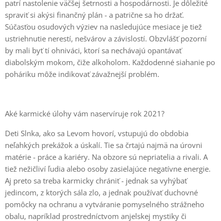
patrí nastolenie väčšej šetrnosti a hospodárnosti. Je dôležité
spraviť si akýsi finančný plán - a patrične sa ho držať.
Súčasťou osudových výziev na nasledujúce mesiace je tiež
ustriehnutie nerestí, nešvárov a závislostí. Obzvlášť pozorní
by mali byť tí ohniváci, ktorí sa nechávajú opantávať
diabolským mokom, čiže alkoholom. Každodenné siahanie po
poháriku môže indikovať závažnejší problém.
Aké karmické úlohy vám naservíruje rok 2021?
Deti Slnka, ako sa Levom hovorí, vstupujú do obdobia
neľahkých prekážok a úskalí. Tie sa črtajú najmä na úrovni
matérie - práce a kariéry. Na obzore sú nepriatelia a rivali. A
tiež nežičliví ľudia alebo osoby zasielajúce negatívne energie.
Aj preto sa treba karmicky chrániť - jednak sa vyhýbať
jedincom, z ktorých sála zlo, a jednak používať duchovné
pomôcky na ochranu a vytváranie pomyselného strážneho
obalu, napríklad prostredníctvom anjelskej mystiky či