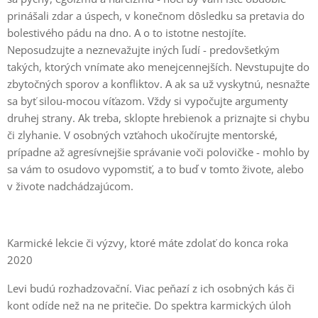
prinášali zdar a úspech, v konečnom dôsledku sa pretavia do
bolestivého pádu na dno. A o to istotne nestojíte.
Neposudzujte a neznevažujte iných ľudí - predovšetkým
takých, ktorých vnímate ako menejcennejších. Nevstupujte do
zbytočných sporov a konfliktov. A ak sa už vyskytnú, nesnažte
sa byť silou-mocou víťazom. Vždy si vypočujte argumenty
druhej strany. Ak treba, sklopte hrebienok a priznajte si chybu
či zlyhanie. V osobných vzťahoch ukočírujte mentorské,
prípadne až agresívnejšie správanie voči polovičke - mohlo by
sa vám to osudovo vypomstiť, a to buď v tomto živote, alebo
v živote nadchádzajúcom.
Karmické lekcie či výzvy, ktoré máte zdolať do konca roka
2020
Levi budú rozhadzovační. Viac peňazí z ich osobných kás či
kont odíde než na ne pritečie. Do spektra karmických úloh