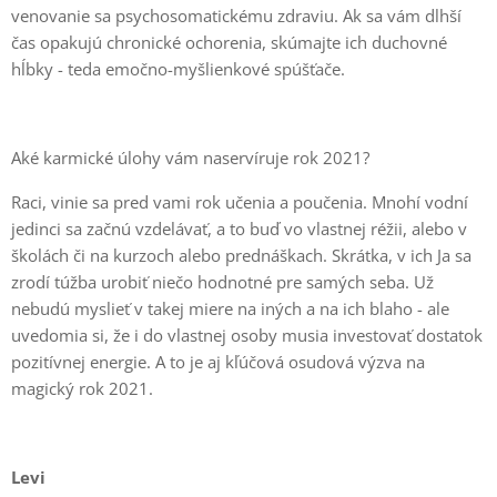
venovanie sa psychosomatickému zdraviu. Ak sa vám dlhší
čas opakujú chronické ochorenia, skúmajte ich duchovné
hĺbky - teda emočno-myšlienkové spúšťače.
Aké karmické úlohy vám naservíruje rok 2021?
Raci, vinie sa pred vami rok učenia a poučenia. Mnohí vodní
jedinci sa začnú vzdelávať, a to buď vo vlastnej réžii, alebo v
školách či na kurzoch alebo prednáškach. Skrátka, v ich Ja sa
zrodí túžba urobiť niečo hodnotné pre samých seba. Už
nebudú myslieť v takej miere na iných a na ich blaho - ale
uvedomia si, že i do vlastnej osoby musia investovať dostatok
pozitívnej energie. A to je aj kľúčová osudová výzva na
magický rok 2021.
Levi