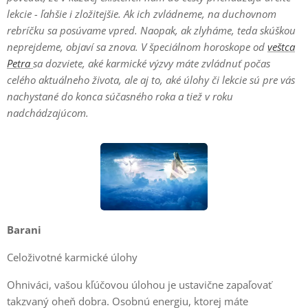
lekcie - ľahšie i zložitejšie. Ak ich zvládneme, na duchovnom
rebríčku sa posúvame vpred. Naopak, ak zlyháme, teda skúškou
neprejdeme, objaví sa znova. V špeciálnom horoskope od
veštca
Petra
sa dozviete, aké karmické výzvy máte zvládnuť počas
celého aktuálneho života, ale aj to, aké úlohy či lekcie sú pre vás
nachystané do konca súčasného roka a tiež v roku
nadchádzajúcom.
Barani
Celoživotné karmické úlohy
Ohniváci, vašou kľúčovou úlohou je ustavične zapaľovať
takzvaný oheň dobra. Osobnú energiu, ktorej máte