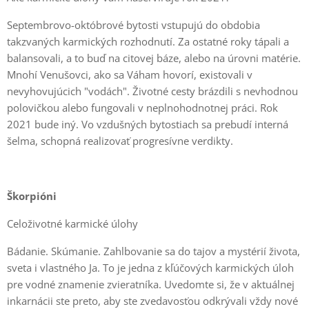
Septembrovo-októbrové bytosti vstupujú do obdobia
takzvaných karmických rozhodnutí. Za ostatné roky tápali a
balansovali, a to buď na citovej báze, alebo na úrovni matérie.
Mnohí Venušovci, ako sa Váham hovorí, existovali v
nevyhovujúcich "vodách". Životné cesty brázdili s nevhodnou
polovičkou alebo fungovali v neplnohodnotnej práci. Rok
2021 bude iný. Vo vzdušných bytostiach sa prebudí interná
šelma, schopná realizovať progresívne verdikty.
Škorpióni
Celoživotné karmické úlohy
Bádanie. Skúmanie. Zahlbovanie sa do tajov a mystérií života,
sveta i vlastného Ja. To je jedna z kľúčových karmických úloh
pre vodné znamenie zvieratníka. Uvedomte si, že v aktuálnej
inkarnácii ste preto, aby ste zvedavosťou odkrývali vždy nové