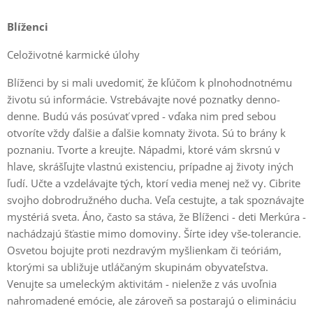
Blíženci
Celoživotné karmické úlohy
Blíženci by si mali uvedomiť, že kľúčom k plnohodnotnému
životu sú informácie. Vstrebávajte nové poznatky denno-
denne. Budú vás posúvať vpred - vďaka nim pred sebou
otvoríte vždy ďalšie a ďalšie komnaty života. Sú to brány k
poznaniu. Tvorte a kreujte. Nápadmi, ktoré vám skrsnú v
hlave, skrášľujte vlastnú existenciu, prípadne aj životy iných
ľudí. Učte a vzdelávajte tých, ktorí vedia menej než vy. Cibrite
svojho dobrodružného ducha. Veľa cestujte, a tak spoznávajte
mystériá sveta. Áno, často sa stáva, že Blíženci - deti Merkúra -
nachádzajú šťastie mimo domoviny. Šírte idey vše-tolerancie.
Osvetou bojujte proti nezdravým myšlienkam či teóriám,
ktorými sa ubližuje utláčaným skupinám obyvateľstva.
Venujte sa umeleckým aktivitám - nielenže z vás uvoľnia
nahromadené emócie, ale zároveň sa postarajú o elimináciu