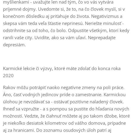
myšlienkami - uvažujte len nad tým, čo vo vás vytvára
príjemné dojmy. Uvedomte si, že to, na čo človek myslí, si v
konečnom dôsledku aj priťahuje do života. Negativizmus a
skepsa vám teda veľa šťastie neprinesú. Neriešte minulosť -
odstrihnite sa od toho, čo bolo. Odpustite všetkým, ktorí kedy
ranili vaše city. Uvidíte, ako sa vám uľaví. Neprepadajte
depresiám.
Karmické lekcie či výzvy, ktoré máte zdolať do konca roka
2020
Rakov môžu potrápiť naoko negatívne zmeny na poli práce.
Áno, časť vodných jedincov príde o zamestnanie. Karmickou
úlohou je nevzdávať sa - ostávať pozitívne naladený človek.
Ihneď sa vzpružte - a s pompou sa pustite do hľadania nových
možností. Vedzte, že čiahnuť môžete aj po takom džobe, ktoré
je niekoľko desiatok kilometrov od vášho domova, prípadne
aj za hranicami. Do zoznamu osudových úloh patrí aj