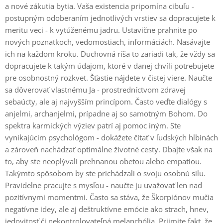
a nové zákutia bytia. Vaša existencia pripomína cibuľu -
postupným odoberaním jednotlivých vrstiev sa dopracujete k
meritu veci - k vytúženému jadru. Ustavične prahnite po
nových poznatkoch, vedomostiach, informáciách. Nasávajte
ich na každom kroku. Duchovná ríša to zariadi tak, že vždy sa
dopracujete k takým údajom, ktoré v danej chvíli potrebujete
pre osobnostný rozkvet. Šťastie nájdete v čistej viere. Naučte
sa dôverovať vlastnému Ja - prostredníctvom zdravej
sebaúcty, ale aj najvyšším princípom. Často veďte dialógy s
anjelmi, archanjelmi, prípadne aj so samotným Bohom. Do
spektra karmických výziev patrí aj pomoc iným. Ste
vynikajúcim psychológom - dokážete čítať v ľudských hlbinách
a zároveň nachádzať optimálne životné cesty. Dbajte však na
to, aby ste neoplývali prehnanou obetou alebo empatiou.
Takýmto spôsobom by ste prichádzali o svoju osobnú silu.
Pravidelne pracujte s mysľou - naučte ju uvažovať len nad
pozitívnymi momentmi. Často sa stáva, že Škorpiónov mučia
negatívne idey, ale aj deštruktívne emócie ako strach, hnev,
jedovitosť či nekontrolovateľná melanchólia. Prijmite fakt, že