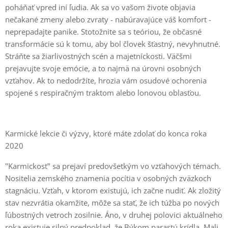
poháňať vpred iní ľudia. Ak sa vo vašom živote objavia
nečakané zmeny alebo zvraty - nabúravajúce váš komfort -
neprepadajte panike. Stotožnite sa s teóriou, že občasné
transformácie sú k tomu, aby bol človek šťastný, nevyhnutné.
Stráňte sa žiarlivostných scén a majetníckosti. Väčšmi
prejavujte svoje emócie, a to najmä na úrovni osobných
vzťahov. Ak to nedodržíte, hrozia vám osudové ochorenia
spojené s respiračným traktom alebo lonovou oblasťou.
Karmické lekcie či výzvy, ktoré máte zdolať do konca roka
2020
"Karmickosť" sa prejaví predovšetkým vo vzťahových témach.
Nositelia zemského znamenia pocítia v osobných zväzkoch
stagnáciu. Vzťah, v ktorom existujú, ich začne nudiť. Ak zložitý
stav nezvrátia okamžite, môže sa stať, že ich túžba po nových
ľúbostných vetroch zosilnie. Áno, v druhej polovici aktuálneho
roka existuje silný predpoklad, že Býkom narastú krídla. Mali