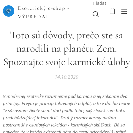
Hľadať
Ezoterický e-shop -
VÝPREDAJ
Toto sú dôvody, prečo ste sa
narodili na planétu Zem.
Spoznajte svoje karmické úlohy
14.10.2020
V modernej ezoterike rozumieme pod karmou a jej zákonmi dva
princípy. Prvým je princíp takzvaných odplát, a to v duchu teórie
"v súčasnom živote sa mi darí podľa toho, aký človek som bol v
predchádzajúcej inkarnácii". Druhý rozmer karmy možno
postrehnúť v osudových lekciách - karmických skúškach. Dá sa
povedať, že v každej existencii nám do cesty prichádzajú určité