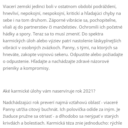
Viacerí zemskí jedinci boli v ostatnom období podráždení,
hnevliví, nepokojní, nespokojní, kritickí a hľadajúci chyby na
sebe i na tom druhom. Záporné vibrácie sa, pochopiteľne,
vliali aj do partnerstiev či manželstiev. Ochromili ich početné
hádky a spory. Teraz sa to musí zmeniť. Do spektra
karmických úloh alebo výziev patrí nastolenie láskyplnejších
vibrácií v osobných zväzkoch. Panny, s tými, na ktorých sa
hneváte, zakopte vojnovú sekeru. Odpustite alebo požiadajte
o odpustenie. Hľadajte a nachádzajte zdravé názorové
prieniky a kompromisy.
Aké karmické úlohy vám naservíruje rok 2021?
Nadchádzajúci rok preverí najmä vzťahovú oblasť - viaceré
Panny utŕžia citový buchnát. Ich polovička odíde za iným. Je
žiaduce pružne sa otriasť - a dlhodobo sa nerýpať v starých
krivdách a bolestiach. Karmická téza znie jednoducho: rýchle