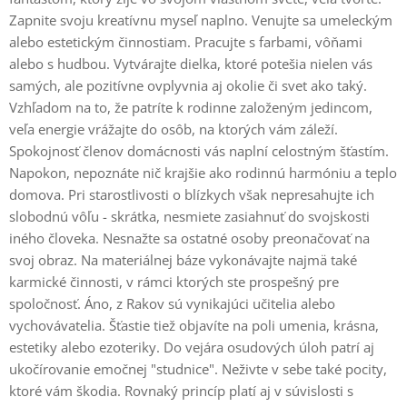
Zapnite svoju kreatívnu myseľ naplno. Venujte sa umeleckým
alebo estetickým činnostiam. Pracujte s farbami, vôňami
alebo s hudbou. Vytvárajte dielka, ktoré potešia nielen vás
samých, ale pozitívne ovplyvnia aj okolie či svet ako taký.
Vzhľadom na to, že patríte k rodinne založeným jedincom,
veľa energie vrážajte do osôb, na ktorých vám záleží.
Spokojnosť členov domácnosti vás naplní celostným šťastím.
Napokon, nepoznáte nič krajšie ako rodinnú harmóniu a teplo
domova. Pri starostlivosti o blízkych však nepresahujte ich
slobodnú vôľu - skrátka, nesmiete zasiahnuť do svojskosti
iného človeka. Nesnažte sa ostatné osoby preonačovať na
svoj obraz. Na materiálnej báze vykonávajte najmä také
karmické činnosti, v rámci ktorých ste prospešný pre
spoločnosť. Áno, z Rakov sú vynikajúci učitelia alebo
vychovávatelia. Šťastie tiež objavíte na poli umenia, krásna,
estetiky alebo ezoteriky. Do vejára osudových úloh patrí aj
ukočírovanie emočnej "studnice". Neživte v sebe také pocity,
ktoré vám škodia. Rovnaký princíp platí aj v súvislosti s