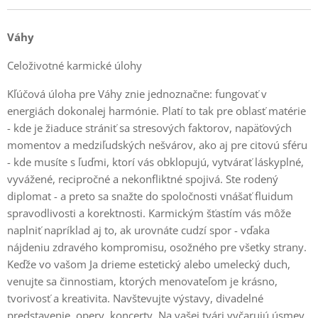
Váhy
Celoživotné karmické úlohy
Kľúčová úloha pre Váhy znie jednoznačne: fungovať v
energiách dokonalej harmónie. Platí to tak pre oblasť matérie
- kde je žiaduce strániť sa stresových faktorov, napäťových
momentov a medziľudských nešvárov, ako aj pre citovú sféru
- kde musíte s ľuďmi, ktorí vás obklopujú, vytvárať láskyplné,
vyvážené, recipročné a nekonfliktné spojivá. Ste rodený
diplomat - a preto sa snažte do spoločnosti vnášať fluidum
spravodlivosti a korektnosti. Karmickým šťastím vás môže
naplniť napríklad aj to, ak urovnáte cudzí spor - vďaka
nájdeniu zdravého kompromisu, osožného pre všetky strany.
Keďže vo vašom Ja drieme estetický alebo umelecký duch,
venujte sa činnostiam, ktorých menovateľom je krásno,
tvorivosť a kreativita. Navštevujte výstavy, divadelné
predstavenie, opery, koncerty. Na vašej tvári vyčarujú úsmev.