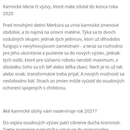
Karmické lekcie či výzvy, ktoré máte zdolať do konca roka
2020
Pred mnohými deťmi Merkúra sa vinie karmické zmenové
obdobie, a to najmä na úrovni matérie. Týka sa to dvoch
vzdušných skupín: jednak tých jedincov, ktorí už dlhodobo
fungujú v nevyhovujúcom zamestnaní - a teraz sa rozhodnú
pre jeho ukončenie a pustenie sa do nových výziev, jednak
tých osôb, ktoré pre súčasnú robotu nerobili maximum, v
dôsledku čoho sa ich šéf alebo šéfka zbaví. Nech je to už tak
alebo onak, transformácie treba prijať. A nových možností sa
neslobodno báť. Strach zo zmien môže vyústiť do osudových
ochorení spojených s chrbticou.
Aké karmické úlohy vám naservíruje rok 2021?
Do vejára osudových výziev patrí cibrenie ducha tvorivosti.
Tretie znamenie zvieratníka vstupuje do mimoriadne