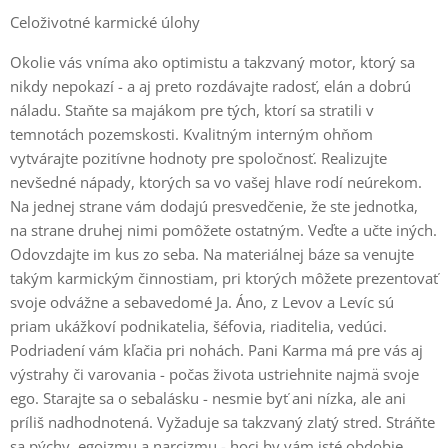
Celoživotné karmické úlohy
Okolie vás vníma ako optimistu a takzvaný motor, ktorý sa
nikdy nepokazí - a aj preto rozdávajte radosť, elán a dobrú
náladu. Staňte sa majákom pre tých, ktorí sa stratili v
temnotách pozemskosti. Kvalitným interným ohňom
vytvárajte pozitívne hodnoty pre spoločnosť. Realizujte
nevšedné nápady, ktorých sa vo vašej hlave rodí neúrekom.
Na jednej strane vám dodajú presvedčenie, že ste jednotka,
na strane druhej nimi pomôžete ostatným. Veďte a učte iných.
Odovzdajte im kus zo seba. Na materiálnej báze sa venujte
takým karmickým činnostiam, pri ktorých môžete prezentovať
svoje odvážne a sebavedomé Ja. Áno, z Levov a Levíc sú
priam ukážkoví podnikatelia, šéfovia, riaditelia, vedúci.
Podriadení vám kľačia pri nohách. Pani Karma má pre vás aj
výstrahy či varovania - počas života ustriehnite najmä svoje
ego. Starajte sa o sebalásku - nesmie byť ani nízka, ale ani
príliš nadhodnotená. Vyžaduje sa takzvaný zlatý stred. Stráňte
sa pýchy, egoizmu a narcizmu - hoci by vám isté obdobie