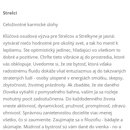
Strelci
Celoživotné karmické úlohy
Kľúčová osudová výzva pre Strelcov a Strelkyne je jasná:
vytvárať niečo hodnotné pre okolitý svet, a tak ho meniť k
lepšiemu. Ste optimistický jedinec, hľadajúci vo všetkom to
dobré a pozitívne. Chrľte tieto vibrácie aj do prostredia, ktoré
vás obklopuje. Uvedomte si, že ste bytosť, ktorá vďaka
radostnému fluidu dokáže vliať entuziazmus aj do takzvaných
stratených ľudí - osoby utopené v energiách smútku, skepsy,
zbytočnosti, životnej prázdnoty. Ak zbadáte, že ste daného
človeka vytiahli z pomyselného bahna, vaším Ja sa rozleje
mohutný pocit zadosťučinenia. Do každodenného života
vneste aktívnosť, dynamickosť, pružnosť, promptnosť, zdravú
ohnivosť. Správnou zanietenosťou docielite viac-menej
všetko, čo si zaumienite. Zaujímajte sa o filozofiu - bádajte a
skúmajte. Múdrosť a bystrosť sú vám dané do vienka - no a