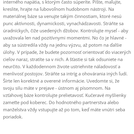
interného napätia, s ktorým často súperíte. Píšte, maľujte,
kreslite, hrajte na ľubovoľnom hudobnom nástroji. Na
materiálnej báze sa venujte takým činnostiam, ktoré nesú
punc aktívnosti, dynamickosti, vynachádzavosti. Stráňte sa
úradníckych, čiže usedených džobov. Kontrolujte myseľ - aby
uvažovala len nad pozitívnymi momentmi. No čo je hlavné -
aby sa sústredila vždy na jednu výzvu, až potom na ďalšie
úlohy. V prípade, že budete pozornosť orientovať do viacerých
cieľov naraz, stratíte sa v nich. A šťastie si tak odsuniete na
neurčito. V každodennom živote ustriehnite náladovosť a
menlivosť postojov. Stráňte sa intríg a ohovárania iných ľudí.
Šírte len korektné a overené informácie. Uvedomte si, že
svoju silu máte v prejave - ústnom aj písomnom. Na
vzťahovej báze kontrolujte prelietavosť. Kučeravé myšlienky
zameťte pod koberec. Do hodnotného partnerstva alebo
manželstva vždy vstupujte až po tom, keď máte vnútri seba
poriadok.