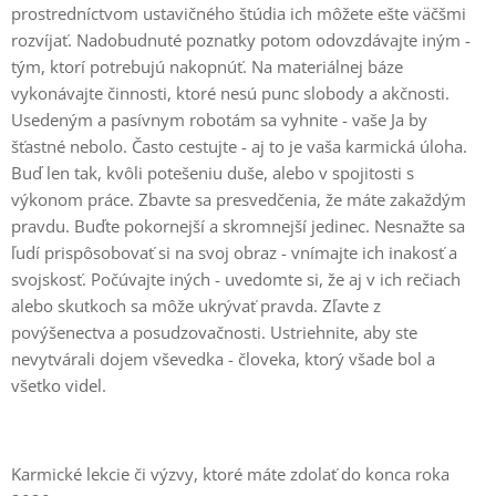
prostredníctvom ustavičného štúdia ich môžete ešte väčšmi
rozvíjať. Nadobudnuté poznatky potom odovzdávajte iným -
tým, ktorí potrebujú nakopnúť. Na materiálnej báze
vykonávajte činnosti, ktoré nesú punc slobody a akčnosti.
Usedeným a pasívnym robotám sa vyhnite - vaše Ja by
šťastné nebolo. Často cestujte - aj to je vaša karmická úloha.
Buď len tak, kvôli potešeniu duše, alebo v spojitosti s
výkonom práce. Zbavte sa presvedčenia, že máte zakaždým
pravdu. Buďte pokornejší a skromnejší jedinec. Nesnažte sa
ľudí prispôsobovať si na svoj obraz - vnímajte ich inakosť a
svojskosť. Počúvajte iných - uvedomte si, že aj v ich rečiach
alebo skutkoch sa môže ukrývať pravda. Zľavte z
povýšenectva a posudzovačnosti. Ustriehnite, aby ste
nevytvárali dojem vševedka - človeka, ktorý všade bol a
všetko videl.
Karmické lekcie či výzvy, ktoré máte zdolať do konca roka