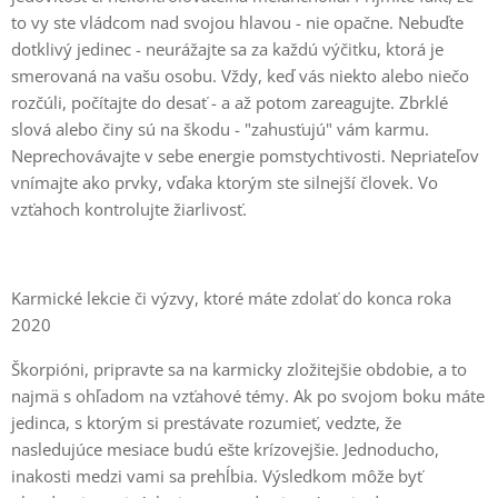
to vy ste vládcom nad svojou hlavou - nie opačne. Nebuďte
dotklivý jedinec - neurážajte sa za každú výčitku, ktorá je
smerovaná na vašu osobu. Vždy, keď vás niekto alebo niečo
rozčúli, počítajte do desať - a až potom zareagujte. Zbrklé
slová alebo činy sú na škodu - "zahusťujú" vám karmu.
Neprechovávajte v sebe energie pomstychtivosti. Nepriateľov
vnímajte ako prvky, vďaka ktorým ste silnejší človek. Vo
vzťahoch kontrolujte žiarlivosť.
Karmické lekcie či výzvy, ktoré máte zdolať do konca roka
2020
Škorpióni, pripravte sa na karmicky zložitejšie obdobie, a to
najmä s ohľadom na vzťahové témy. Ak po svojom boku máte
jedinca, s ktorým si prestávate rozumieť, vedzte, že
nasledujúce mesiace budú ešte krízovejšie. Jednoducho,
inakosti medzi vami sa prehĺbia. Výsledkom môže byť