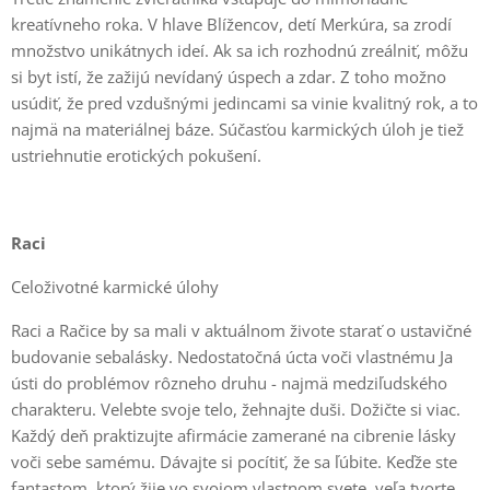
kreatívneho roka. V hlave Blížencov, detí Merkúra, sa zrodí
množstvo unikátnych ideí. Ak sa ich rozhodnú zreálniť, môžu
si byt istí, že zažijú nevídaný úspech a zdar. Z toho možno
usúdiť, že pred vzdušnými jedincami sa vinie kvalitný rok, a to
najmä na materiálnej báze. Súčasťou karmických úloh je tiež
ustriehnutie erotických pokušení.
Raci
Celoživotné karmické úlohy
Raci a Račice by sa mali v aktuálnom živote starať o ustavičné
budovanie sebalásky. Nedostatočná úcta voči vlastnému Ja
ústi do problémov rôzneho druhu - najmä medziľudského
charakteru. Velebte svoje telo, žehnajte duši. Dožičte si viac.
Každý deň praktizujte afirmácie zamerané na cibrenie lásky
voči sebe samému. Dávajte si pocítiť, že sa ľúbite. Keďže ste
fantastom, ktorý žije vo svojom vlastnom svete, veľa tvorte.