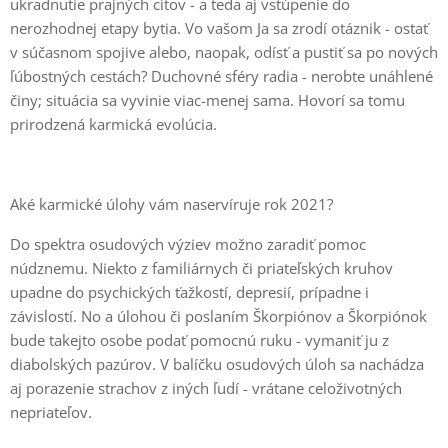
ukradnutie prajných citov - a teda aj vstúpenie do
nerozhodnej etapy bytia. Vo vašom Ja sa zrodí otáznik - ostať
v súčasnom spojive alebo, naopak, odísť a pustiť sa po nových
ľúbostných cestách? Duchovné sféry radia - nerobte unáhlené
činy; situácia sa vyvinie viac-menej sama. Hovorí sa tomu
prirodzená karmická evolúcia.
Aké karmické úlohy vám naservíruje rok 2021?
Do spektra osudových výziev možno zaradiť pomoc
núdznemu. Niekto z familiárnych či priateľských kruhov
upadne do psychických ťažkostí, depresií, prípadne i
závislostí. No a úlohou či poslaním Škorpiónov a Škorpiónok
bude takejto osobe podať pomocnú ruku - vymaniť ju z
diabolských pazúrov. V balíčku osudových úloh sa nachádza
aj porazenie strachov z iných ľudí - vrátane celoživotných
nepriateľov.