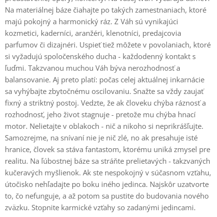
Na materiálnej báze čiahajte po takých zamestnaniach, ktoré
majú pokojný a harmonický ráz. Z Váh sú vynikajúci
kozmetici, kaderníci, aranžéri, klenotníci, predajcovia
parfumov či dizajnéri. Uspieť tiež môžete v povolaniach, ktoré
si vyžadujú spoločenského ducha - každodenný kontakt s
ľuďmi. Takzvanou muchou Váh býva nerozhodnosť a
balansovanie. Aj preto platí: počas celej aktuálnej inkarnácie
sa vyhýbajte zbytočnému oscilovaniu. Snažte sa vždy zaujať
fixný a striktný postoj. Vedzte, že ak človeku chýba ráznosť a
rozhodnosť, jeho život stagnuje - pretože mu chýba hnací
motor. Nelietajte v oblakoch - nič a nikoho si neprikrášľujte.
Samozrejme, na snívaní nie je nič zlé, no ak presahuje isté
hranice, človek sa stáva fantastom, ktorému uniká zmysel pre
realitu. Na ľúbostnej báze sa stráňte prelietavých - takzvaných
kučeravých myšlienok. Ak ste nespokojný v súčasnom vzťahu,
útočisko nehľadajte po boku iného jedinca. Najskôr uzatvorte
to, čo nefunguje, a až potom sa pustite do budovania nového
zväzku. Stopnite karmické vzťahy so zadanými jedincami.