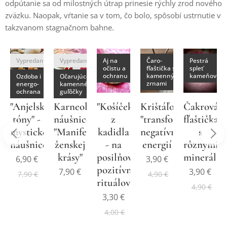
odpútanie sa od milostných útrap prinesie rýchly zrod nového
zväzku. Naopak, vŕtanie sa v tom, čo bolo, spôsobí ustrnutie v
takzvanom stagnačnom bahne.
né
Vypredané
Vypredané
Aj na
Čaro-
Pestrá
očistu a
fľaštička s
spleť
ochranu
kamennými
kameňov
Ozdoba i
Očarujúce
zrnami
energo-
kamenné
ochrana
guľôčky
"Anjelské
Karneolové
"Košíček"
Krištáľový
Čakrová
tóny" -
náušnice
z
"transformátor"
fľaštička
ná
mystické
"Manifest
kadidla
negatívnych
s
á
náušnice
ženskej
- na
energií
rôznymi
krásy"
posilňovanie
minerálm
6,90
€
3,90
€
pozitívnych
7,90
€
3,90
€
7,90
€
4,90
€
rituálov
4,90
€
3,30
€
4,00
€