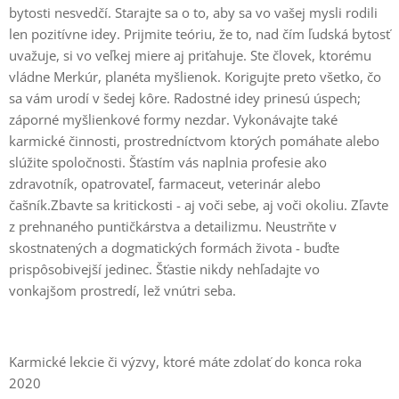
bytosti nesvedčí. Starajte sa o to, aby sa vo vašej mysli rodili
len pozitívne idey. Prijmite teóriu, že to, nad čím ľudská bytosť
uvažuje, si vo veľkej miere aj priťahuje. Ste človek, ktorému
vládne Merkúr, planéta myšlienok. Korigujte preto všetko, čo
sa vám urodí v šedej kôre. Radostné idey prinesú úspech;
záporné myšlienkové formy nezdar. Vykonávajte také
karmické činnosti, prostredníctvom ktorých pomáhate alebo
slúžite spoločnosti. Šťastím vás naplnia profesie ako
zdravotník, opatrovateľ, farmaceut, veterinár alebo
čašník.Zbavte sa kritickosti - aj voči sebe, aj voči okoliu. Zľavte
z prehnaného puntičkárstva a detailizmu. Neustrňte v
skostnatených a dogmatických formách života - buďte
prispôsobivejší jedinec. Šťastie nikdy nehľadajte vo
vonkajšom prostredí, lež vnútri seba.
Karmické lekcie či výzvy, ktoré máte zdolať do konca roka
2020