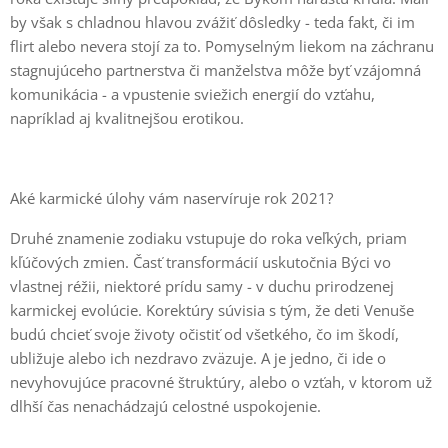
by však s chladnou hlavou zvážiť dôsledky - teda fakt, či im
flirt alebo nevera stojí za to. Pomyselným liekom na záchranu
stagnujúceho partnerstva či manželstva môže byť vzájomná
komunikácia - a vpustenie sviežich energií do vzťahu,
napríklad aj kvalitnejšou erotikou.
Aké karmické úlohy vám naservíruje rok 2021?
Druhé znamenie zodiaku vstupuje do roka veľkých, priam
kľúčových zmien. Časť transformácií uskutočnia Býci vo
vlastnej réžii, niektoré prídu samy - v duchu prirodzenej
karmickej evolúcie. Korektúry súvisia s tým, že deti Venuše
budú chcieť svoje životy očistiť od všetkého, čo im škodí,
ubližuje alebo ich nezdravo zväzuje. A je jedno, či ide o
nevyhovujúce pracovné štruktúry, alebo o vzťah, v ktorom už
dlhší čas nenachádzajú celostné uspokojenie.