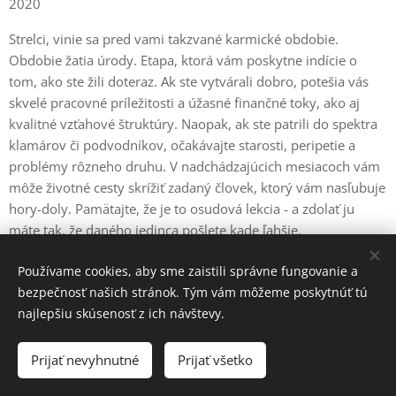
2020
Strelci, vinie sa pred vami takzvané karmické obdobie.
Obdobie žatia úrody. Etapa, ktorá vám poskytne indície o
tom, ako ste žili doteraz. Ak ste vytvárali dobro, potešia vás
skvelé pracovné príležitosti a úžasné finančné toky, ako aj
kvalitné vzťahové štruktúry. Naopak, ak ste patrili do spektra
klamárov či podvodníkov, očakávajte starosti, peripetie a
problémy rôzneho druhu. V nadchádzajúcich mesiacoch vám
môže životné cesty skrížiť zadaný človek, ktorý vám nasľubuje
hory-doly. Pamätajte, že je to osudová lekcia - a zdolať ju
máte tak, že daného jedinca pošlete kade ľahšie.
Používame cookies, aby sme zaistili správne fungovanie a
bezpečnosť našich stránok. Tým vám môžeme poskytnúť tú
Aké karmické úlohy vám naservíruje rok 2021?
najlepšiu skúsenosť z ich návštevy.
Mnohí ohniváci budú zasiahnutí jedovatým šípom od
polovičky. Zrejme ich pustí k vode, a to pre zahľadenie sa do
Prijať nevyhnutné
Prijať všetko
ďalšej osoby. Deťom Jupitera tak ostanú oči pre plač. A ľahké