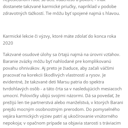
dostanete takzvané karmické príučky, napríklad v podobe
zdravotných ťažkostí. Tie môžu byť spojené najmä s hlavou.
Karmické lekcie či výzvy, ktoré máte zdolať do konca roka
2020
Takzvané osudové úlohy sa črtajú najmä na úrovni vzťahov.
Baranie zväzky môžu byť nahlodané pre komplikovanú
povahu ohnivákov. Aj preto je žiaduce, aby začali väčšmi
pracovať na korekcii škodlivých vlastností a rysov. Je
evidentné, že takzvané deti Marsu patria do spektra
tvrdohlavých osôb - a táto črta sa v nasledujúcich mesiacoch
umocní. Polovičky ubijú svojimi názormi. Dá sa povedať, že
prežijú len tie partnerstvá alebo manželstvá, v ktorých Barani
prejdú mocným osobnostným prerodom. Do pomyselného
vejára karmických výziev patrí aj ukočírovanie vnútorného
nepokoja; v opačnom prípade sa objavia starosti s tráviacim