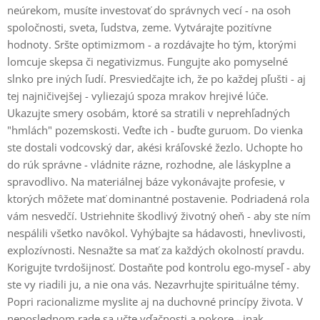
neúrekom, musíte investovať do správnych vecí - na osoh
spoločnosti, sveta, ľudstva, zeme. Vytvárajte pozitívne
hodnoty. Sršte optimizmom - a rozdávajte ho tým, ktorými
lomcuje skepsa či negativizmus. Fungujte ako pomyselné
slnko pre iných ľudí. Presviedčajte ich, že po každej pľušti - aj
tej najničivejšej - vyliezajú spoza mrakov hrejivé lúče.
Ukazujte smery osobám, ktoré sa stratili v neprehľadných
"hmlách" pozemskosti. Veďte ich - buďte guruom. Do vienka
ste dostali vodcovský dar, akési kráľovské žezlo. Uchopte ho
do rúk správne - vládnite rázne, rozhodne, ale láskyplne a
spravodlivo. Na materiálnej báze vykonávajte profesie, v
ktorých môžete mať dominantné postavenie. Podriadená rola
vám nesvedčí. Ustriehnite škodlivý životný oheň - aby ste ním
nespálili všetko navôkol. Vyhýbajte sa hádavosti, hnevlivosti,
explozívnosti. Nesnažte sa mať za každých okolností pravdu.
Korigujte tvrdošijnosť. Dostaňte pod kontrolu ego-myseľ - aby
ste vy riadili ju, a nie ona vás. Nezavrhujte spirituálne témy.
Popri racionalizme myslite aj na duchovné princípy života. V
neposlednom rade sa učte vďačnosti a pokore - inak