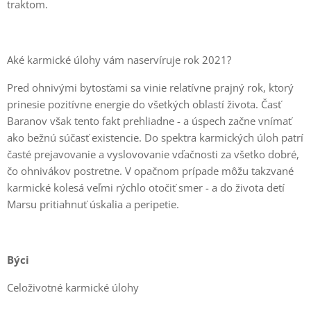
traktom.
Aké karmické úlohy vám naservíruje rok 2021?
Pred ohnivými bytosťami sa vinie relatívne prajný rok, ktorý
prinesie pozitívne energie do všetkých oblastí života. Časť
Baranov však tento fakt prehliadne - a úspech začne vnímať
ako bežnú súčasť existencie. Do spektra karmických úloh patrí
časté prejavovanie a vyslovovanie vďačnosti za všetko dobré,
čo ohnivákov postretne. V opačnom prípade môžu takzvané
karmické kolesá veľmi rýchlo otočiť smer - a do života detí
Marsu pritiahnuť úskalia a peripetie.
Býci
Celoživotné karmické úlohy