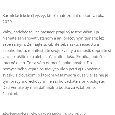
Karmické lekcie či výzvy, ktoré máte zdolať do konca roka
2020
Váhy, nadchádzajúce mesiace prajú výsostne vášmu Ja.
Nemáte sa venovať vzťahom a ani pracovným témam; lež
sebe samým. Žehnajte si, cibrite sebalásku, sebaúctu a
sebahodnotu, manifestujte svoje kvality a danosti, doprajte si
viac, skrášlite telo alebo zušľachtite dušu. Skrátka, potešte
interné dieťa. To sa vám odmení spokojnosťou. Do
pomyselného vejára osudových úloh patrí aj ukončenie
zväzku s človekom, o ktorom vaša múdra duša vie, že nie je
tým pravým orechovým - len si ho čačkáte a prikrášľujete.
Deti Venuše by mali dať finálnu bodku za vzťahom so
ženáčmi.
Aké karmické úlohy vám naservíruje rok 2021?