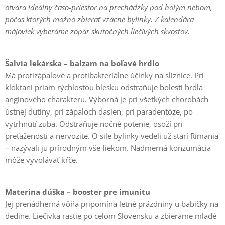
otvára ideálny časo-priestor na prechádzky pod holým nebom,
počas ktorých možno zbierať vzácne bylinky. Z kalendára
májoviek vyberáme zopár skutočných liečivých skvostov.
Šalvia lekárska – balzam na boľavé hrdlo
Má protizápalové a protibakteriálne účinky na sliznice. Pri
kloktaní priam rýchlosťou blesku odstraňuje bolesti hrdla
angínového charakteru. Výborná je pri všetkých chorobách
ústnej dutiny, pri zápaloch ďasien, pri paradentóze, po
vytrhnutí zuba. Odstraňuje nočné potenie, osoží pri
preťaženosti a nervozite. O sile bylinky vedeli už starí Rimania
– nazývali ju prírodným vše-liekom. Nadmerná konzumácia
môže vyvolávať kŕče.
Materina dúška – booster pre imunitu
Jej prenádherná vôňa pripomína letné prázdniny u babičky na
dedine. Liečivka rastie po celom Slovensku a zbierame mladé