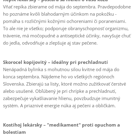
Vňať repíka zbierame od mája do septembra. Pravdepodobne
ho poznáme kvôli blahodarným účinkom na pokožku -
pomáha s rozličnými kožnými ochoreniami či poraneniami.
To ale nie je všetko; podporuje obranyschopnosť organizmu,
trávenie, má močopudné a antiseptické účinky, navyšuje chuť
do jedla, odvodňuje a zlepšuje aj stav pečene.
Skorocel kopijovitý – ideálny pri prechladnutí
Nenápadná bylinka s mohutnou silou kvitne od mája do
konca septembra. Nájdeme ho vo všetkých regiónoch
Slovenska. Zbierajú sa listy, ktoré možno zužitkovať čerstvé
alebo usušené. Obľúbený je pri chrípke a prechladnutí,
zabezpečuje vykašliavanie hlienu, povzbudzuje imunitný
systém. A priaznivé energie núka aj pečeni a obličkám.
Kostihoj lekársky – "medikament" proti opuchom a
bolestiam