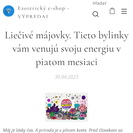
Hľadať
Ezoterický e-shop -
VÝPREDAJ
Liečivé májovky. Tieto bylinky
vám venujú svoju energiu v
piatom mesiaci
30.04.2023
Máj je lásky čas. A príroda je v plnom kvete. Pred človekom sa