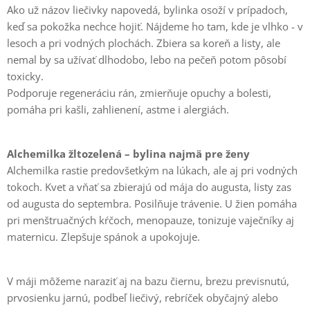
Ako už názov liečivky napovedá, bylinka osoží v prípadoch,
keď sa pokožka nechce hojiť. Nájdeme ho tam, kde je vlhko - v
lesoch a pri vodných plochách. Zbiera sa koreň a listy, ale
nemal by sa užívať dlhodobo, lebo na pečeň potom pôsobí
toxicky.
Podporuje regeneráciu rán, zmierňuje opuchy a bolesti,
pomáha pri kašli, zahlienení, astme i alergiách.
Alchemilka žltozelená – bylina najmä pre ženy
Alchemilka rastie predovšetkým na lúkach, ale aj pri vodných
tokoch. Kvet a vňať sa zbierajú od mája do augusta, listy zas
od augusta do septembra. Posilňuje trávenie. U žien pomáha
pri menštruačných kŕčoch, menopauze, tonizuje vaječníky aj
maternicu. Zlepšuje spánok a upokojuje.
V máji môžeme naraziť aj na bazu čiernu, brezu previsnutú,
prvosienku jarnú, podbeľ liečivý, rebríček obyčajný alebo