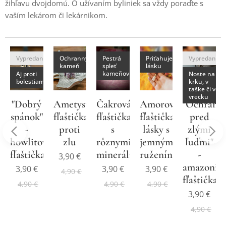
žihľavu dvojdomú. O užívaním byliniek sa vždy poraďte s
vaším lekárom či lekárnikom.
Vypredané
Ochranný
Pestrá
Priťahuje
Vypredané
s
kameň
spleť
lásku
mi
kameňov
Aj proti
Noste na
bolestiam
krku, v
taške či vo
vrecku
ový
"Dobrý
Ametystová
Čakrová
Amorova
"Ochrana
ormátor"
spánok"
fľaštička
fľaštička
fľaštička
pred
nych
-
proti
s
lásky s
zlými
howlitová
zlu
rôznymi
jemným
ľuďmi"
fľaštička
minerálmi
ruženínom
-
3,90
€
amazonit
3,90
€
3,90
€
3,90
€
4,90
€
fľaštička
4,90
€
4,90
€
4,90
€
3,90
€
4,90
€