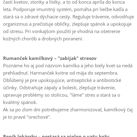
časti kvetov, stonky a lístky, a to od konca apríla do konca
leta. Podporuje imunitný systém, pomáha pri liečbe kašľa a
stará sa o zdravé dýchacie cesty. Reguluje trávenie, odvodňuje
organizmus a prečisťuje obličky, zlepšuje spánok a upokojuje
od stresu. Pri vonkajšom použití je vhodná na ošetrenie
kožných chorôb a drobných poranení.
Rumanček kamilkový – "zabijak" stresov
Poznáme ho aj pod názvom kamilka a jeho biely kvet sa nedá
prehliadnuť. Harmanček kvitne od mája do septembra.
Obľúbený je pre upokojujúce, antiseptické a antibiotické
účinky. Odstraňuje zápaly a bolesti, zlepšuje trávenie,
upravuje problémy so stolicou, "láme" stres a stará sa o
kvalitný spánok.
Ak sa po zlom dni potrebujeme zharmonizovať, kamilkový čaj
je to pravé "orechové".
Repík lekársky – postará sa nielen o vašu kožu